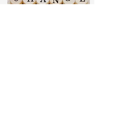
Mentoring
Langfristiges Wachstum braucht Zeit
– und manchmal auch jemanden, der
an Deiner Seite bleibt. Mentoring
bietet Dir eine kontinuierliche
Begleitung auf Deinem Weg, damit Du
nicht nur kurzfristige Veränderungen
erzielst, sondern Dein Wachstum
nachhaltig gestalten kannst.
Gemeinsam überwinden wir
Hindernisse, arbeiten an Deiner